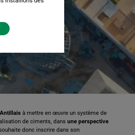
s installions des
ntillais
à mettre en œuvre un système de
lisation de ciments, dans
une perspective
 souhaite donc inscrire dans son