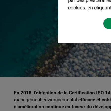
par des prestataire
cookies.
en cliquant
En 2018, l’obtention de la Certification ISO
management environnemental
efficace et coh
d’amélioration continue en faveur du dévelop