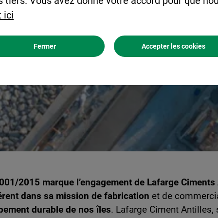
s tiers. Vous avez donné votre accord pour que nou
 ici
Fermer
Accepter les cookies
 14001/2015 marque l’engagement de Lafarge Ciments A
érent dans sa mission de fabrication
et de commercia
pement durable de nos îles
. Lafarge Ciment Antilles,