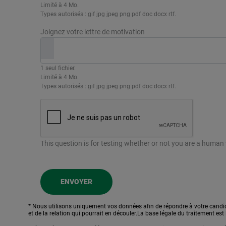
Limité à 4 Mo.
Types autorisés : gif jpg jpeg png pdf doc docx rtf.
Joignez votre lettre de motivation
1 seul fichier.
Limité à 4 Mo.
Types autorisés : gif jpg jpeg png pdf doc docx rtf.
This question is for testing whether or not you are a huma
ENVOYER
* Nous utilisons uniquement vos données afin de répondre à votre candid
et de la relation qui pourrait en découler.La base légale du traitement est 