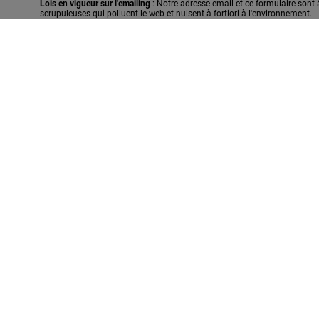
Lois en vigueur sur l'emailing
: Notre adresse email et ce formulaire sont
scrupuleuses qui polluent le web et nuisent à fortiori à l'environnement.
Vous n'avez pas notre consentement préalable et explicite de prospectio
pour chaque email envoyé de 750 euros***
, auquel viendra s'ajouter fra
PHAROS » et alors le Tribunal compétent sera saisi à vos dépends.
*** 750 Euros par mailing envoyé, Conformément à la Loi LEN n°2004-575 
déontologie de l'e-mailing : Code du SNCD Code de l'UFMD