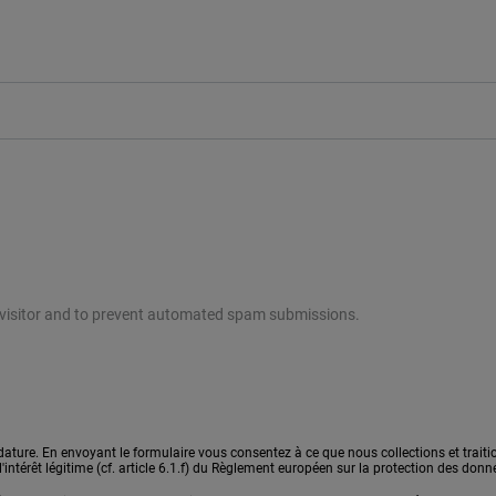
n visitor and to prevent automated spam submissions.
ature. En envoyant le formulaire vous consentez à ce que nous collections et traiti
l'intérêt légitime (cf. article 6.1.f) du Règlement européen sur la protection des donn