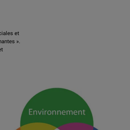
iales et
nantes ».
et