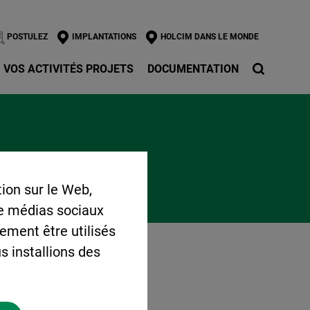
l
POSTULEZ
IMPLANTATIONS
HOLCIM DANS LE MONDE
VOS ACTIVITÉS PROJETS
DOCUMENTATION
ion sur le Web,
de médias sociaux
lement être utilisés
s installions des