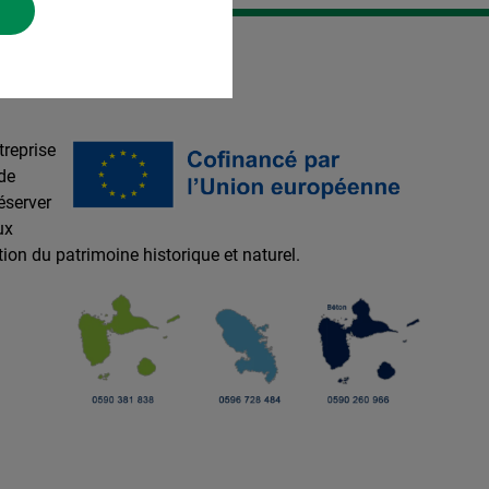
treprise
de
éserver
ux
ation du patrimoine historique et naturel.